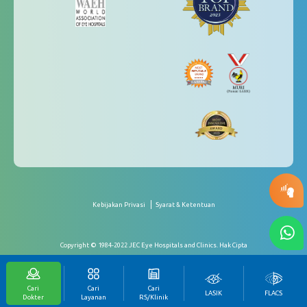
Kebijakan Privasi
Syarat & Ketentuan
Copyright © 1984-2022 JEC Eye Hospitals and Clinics. Hak Cipta
Cari
Cari
Cari
LASIK
FLACS
Dokter
Layanan
RS/Klinik