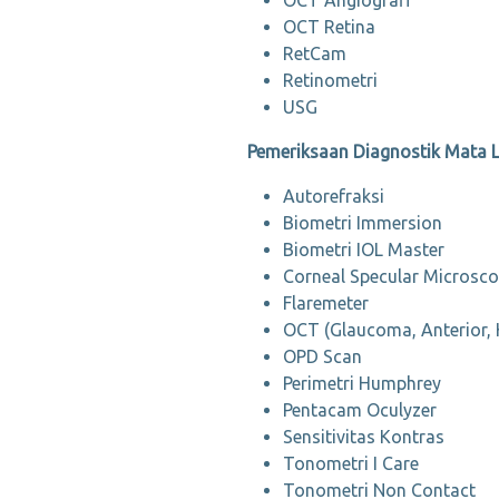
OCT Angiografi
OCT Retina
RetCam
Retinometri
USG
Pemeriksaan Diagnostik Mata 
Autorefraksi
Biometri Immersion
Biometri IOL Master
Corneal Specular Microsc
Flaremeter
OCT (Glaucoma, Anterior, 
OPD Scan
Perimetri Humphrey
Pentacam Oculyzer
Sensitivitas Kontras
Tonometri I Care
Tonometri Non Contact