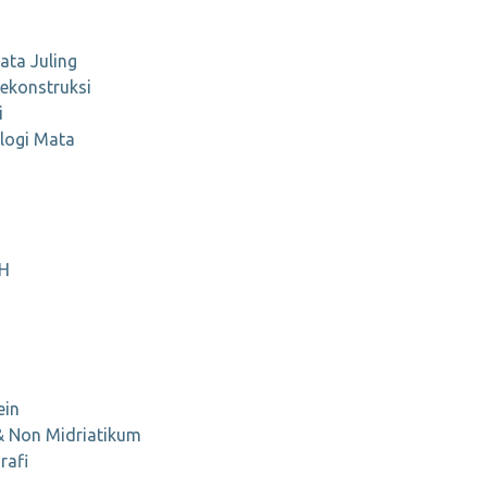
ta Juling
ekonstruksi
i
logi Mata
CH
ein
& Non Midriatikum
rafi