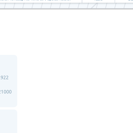
2922
21000