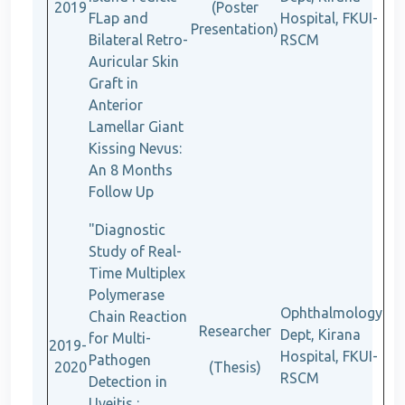
2019
(Poster
FLap and
Hospital, FKUI-
Presentation)
Bilateral Retro-
RSCM
Auricular Skin
Graft in
Anterior
Lamellar Giant
Kissing Nevus:
An 8 Months
Follow Up
"Diagnostic
Study of Real-
Time Multiplex
Polymerase
Ophthalmology
Chain Reaction
Researcher
Dept, Kirana
for Multi-
2019-
Hospital, FKUI-
Pathogen
2020
(Thesis)
RSCM
Detection in
Uveitis :