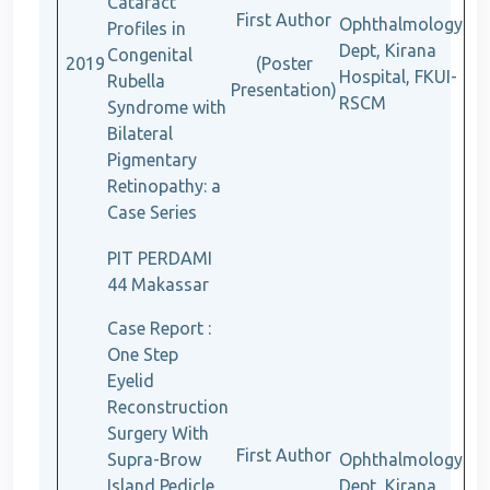
Cataract
First Author
Ophthalmology
Profiles in
Dept, Kirana
Congenital
2019
(Poster
Hospital, FKUI-
Rubella
Presentation)
RSCM
Syndrome with
Bilateral
Pigmentary
Retinopathy: a
Case Series
PIT PERDAMI
44 Makassar
Case Report :
One Step
Eyelid
Reconstruction
Surgery With
First Author
Supra-Brow
Ophthalmology
Island Pedicle
Dept, Kirana