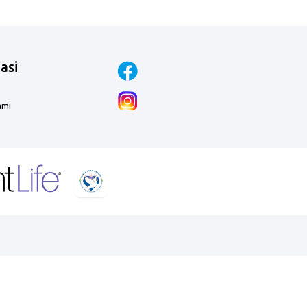
asi
ami