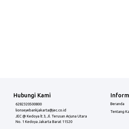
Hubungi Kami
Inform
Beranda
6282320500800
lionseyebankjakarta@jec.co.id
Tentang K
JEC @ Kedoya lt 3, Jl. Terusan Arjuna Utara
No. 1 Kedoya Jakarta Barat 11520