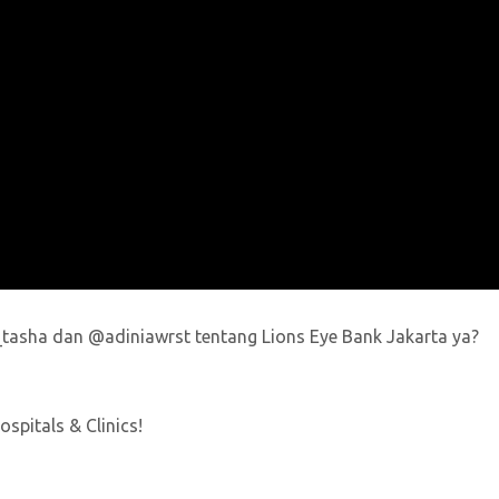
a_tasha dan @adiniawrst tentang Lions Eye Bank Jakarta ya?
spitals & Clinics!