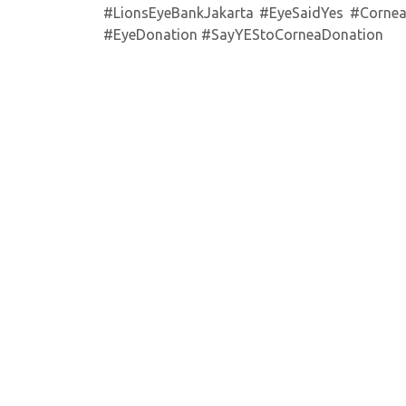
#LionsEyeBankJakarta #EyeSaidYes #Corn
#EyeDonation #SayYEStoCorneaDonation