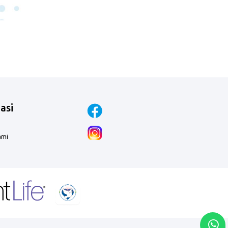
asi
ami