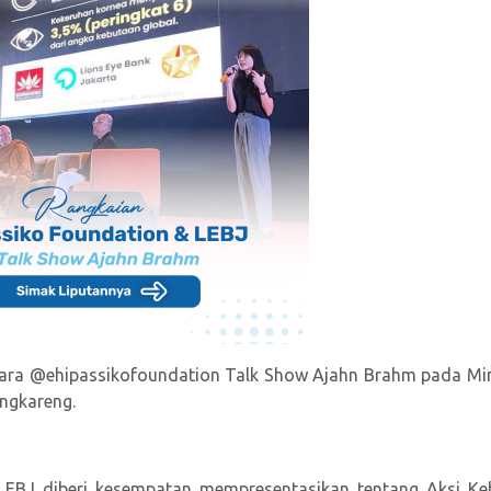
acara @ehipassikofoundation Talk Show Ajahn Brahm pada Mi
engkareng.
 LEBJ diberi kesempatan mempresentasikan tentang Aksi Ke