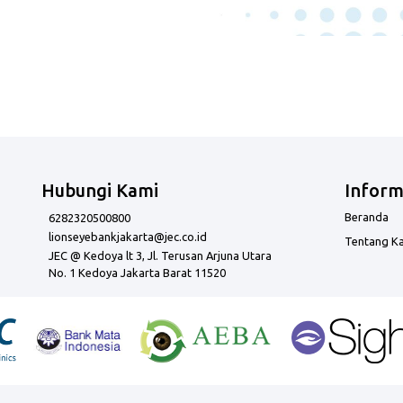
Hubungi Kami
Inform
Beranda
6282320500800
lionseyebankjakarta@jec.co.id
Tentang K
JEC @ Kedoya lt 3, Jl. Terusan Arjuna Utara
No. 1 Kedoya Jakarta Barat 11520