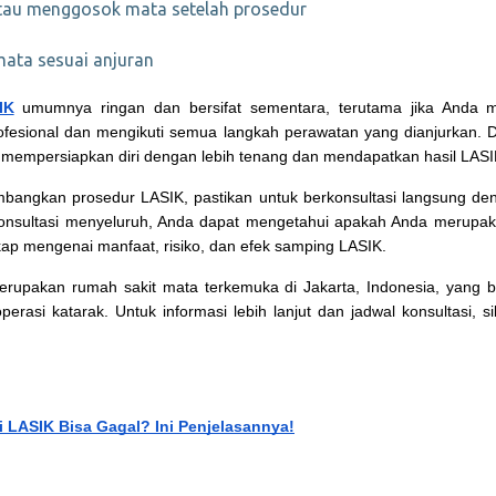
tau menggosok mata setelah prosedur
mata sesuai anjuran
IK
 umumnya ringan dan bersifat sementara, terutama jika Anda m
fesional dan mengikuti semua langkah perawatan yang dianjurkan. 
 mempersiapkan diri dengan lebih tenang dan mendapatkan hasil LASI
bangkan prosedur LASIK, pastikan untuk berkonsultasi langsung de
konsultasi menyeluruh, Anda dapat mengetahui apakah Anda merupaka
ap mengenai manfaat, risiko, dan efek samping LASIK.
erupakan rumah sakit mata terkemuka di Jakarta, Indonesia, yang b
perasi katarak. Untuk informasi lebih lanjut dan jadwal konsultasi, si
 LASIK Bisa Gagal? Ini Penjelasannya!