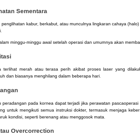
hatan Sementara
englihatan kabur, berkabut, atau munculnya lingkaran cahaya (halo) da
.
dalam minggu-minggu awal setelah operasi dan umumnya akan membaik
itasi
 terlihat merah atau terasa perih akibat proses laser yang dilaku
uh dan biasanya menghilang dalam beberapa hari.
adangan
u peradangan pada kornea dapat terjadi jika perawatan pascaoperasi t
ing untuk mengikuti semua instruksi dokter, termasuk menjaga keber
uruk kondisi, seperti berenang atau menggosok mata.
atau Overcorrection