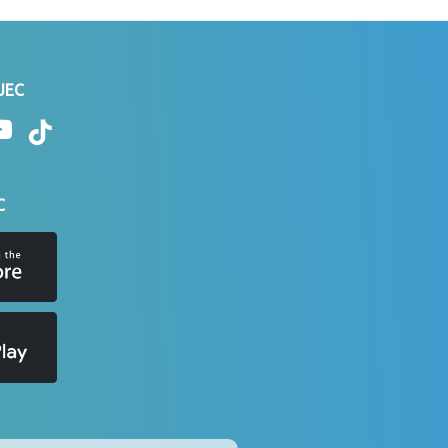
 JEC
C