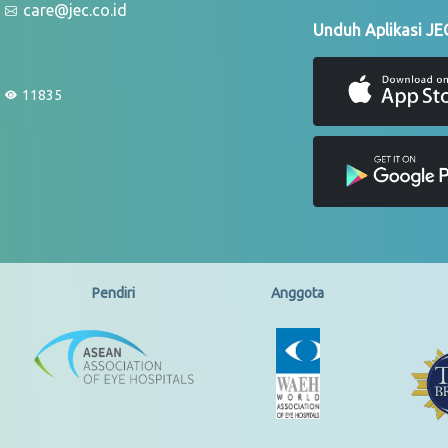
care@jec.co.id
Unduh Aplikasi JE
11835
Pendiri
Anggota