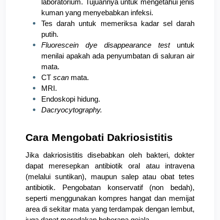
laboratorium. Tujuannya untuk mengetahui jenis 
kuman yang menyebabkan infeksi.
Tes darah untuk memeriksa kadar sel darah 
putih.
Fluorescein dye disappearance test 
untuk 
menilai apakah ada penyumbatan di saluran air 
mata.
CT 
scan
 mata.
MRI.
Endoskopi hidung.
Dacryocytography. 
Cara Mengobati Dakriosistitis
Jika dakriosistitis disebabkan oleh bakteri, dokter 
dapat meresepkan antibiotik oral atau intravena 
(melalui suntikan), maupun salep atau obat tetes 
antibiotik. Pengobatan konservatif (non bedah), 
seperti menggunakan kompres hangat dan memijat 
area di sekitar mata yang terdampak dengan lembut, 
juga dapat meredakan beberapa gejala.