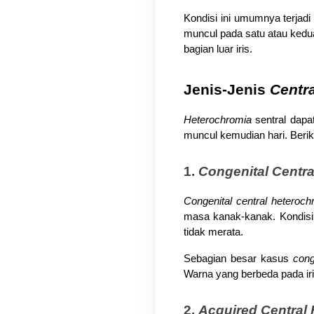
Kondisi ini umumnya terjadi 
muncul pada satu atau kedua 
bagian luar iris.
Jenis-Jenis 
Centr
Heterochromia
 sentral dapa
muncul kemudian hari. Beriku
1. 
Congenital Centr
Congenital central heteroch
masa kanak-kanak. Kondisi i
tidak merata.
Sebagian besar kasus 
cong
Warna yang berbeda pada iris
2. 
Acquired Central