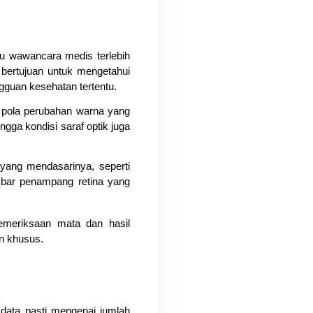
 wawancara medis terlebih 
bertujuan untuk mengetahui 
guan kesehatan tertentu.
 pola perubahan warna yang 
ngga kondisi saraf optik juga 
Jika diperlukan, dokter dapat menyarankan pemeriksaan tambahan untuk mencari penyebab yang mendasarinya, seperti 
mbar penampang retina yang 
meriksaan mata dan hasil 
an khusus.
data pasti mengenai jumlah 