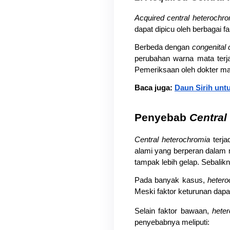
Acquired central heterochro
dapat dipicu oleh berbagai f
Berbeda dengan 
congenital 
perubahan warna mata terjadi
Pemeriksaan oleh dokter ma
Baca juga: 
Daun Sirih unt
Penyebab 
Central
Central heterochromia
 terj
alami yang berperan dalam 
tampak lebih gelap. Sebalikn
Pada banyak kasus, 
hetero
Meski faktor keturunan dapat
Selain faktor bawaan, 
hete
penyebabnya meliputi: