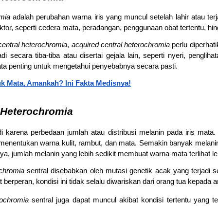
mia
 adalah perubahan warna iris yang muncul setelah lahir atau terjad
aktor, seperti cedera mata, peradangan, penggunaan obat tertentu, hin
central heterochromia
, 
acquired central heterochromia
 perlu diperhati
 secara tiba-tiba atau disertai gejala lain, seperti nyeri, penglih
ta penting untuk mengetahui penyebabnya secara pasti.
uk Mata, Amankah? Ini Fakta Medisnya!
 Heterochromia
adi karena perbedaan jumlah atau distribusi melanin pada iris mat
menentukan warna kulit, rambut, dan mata. Semakin banyak melanin 
ya, jumlah melanin yang lebih sedikit membuat warna mata terlihat le
chromia
 sentral disebabkan oleh mutasi genetik acak yang terjadi
 berperan, kondisi ini tidak selalu diwariskan dari orang tua kepada 
rochromia
 sentral juga dapat muncul akibat kondisi tertentu yang ter