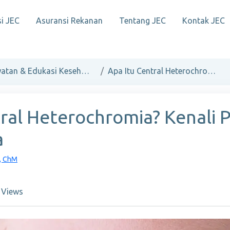
i JEC
Asuransi Rekanan
Tentang JEC
Kontak JEC
Perawatan & Edukasi Kesehatan Mata
Apa Itu Central Heterochromia? Kenali Penyebab dan Jenisnya
tral Heterochromia? Kenali
a
M, ChM
 Views