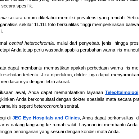
l secara spesifik.
mia
 secara umum diketahui memiliki prevalensi yang rendah. Sebua
analisis sekitar 11.111 foto berkualitas tinggi memperkirakan bahwa
i.
nai 
central heterochromia
, mulai dari penyebab, jenis, hingga pros
api Anda tetap perlu waspada apabila perubahan warna iris muncul se
mata dapat membantu memastikan apakah perbedaan warna iris meru
esehatan tertentu. Jika diperlukan, dokter juga dapat menyarankan
endasarinya dengan lebih akurat.
ksaan awal, Anda dapat memanfaatkan layanan 
Teleoftalmologi
kinkan Anda berkonsultasi dengan dokter spesialis mata secara prakt
rna iris seperti 
heterochromia
 sentral.
ogi di 
JEC Eye Hospitals and Clinics
, Anda dapat berkonsultasi d
arus datang langsung ke rumah sakit. Layanan ini membantu Anda 
ingga penanganan yang sesuai dengan kondisi mata Anda.