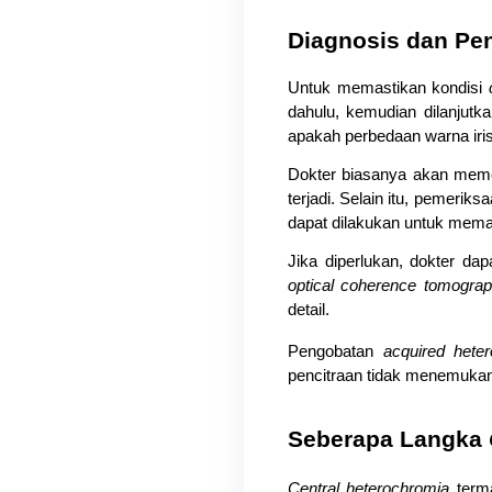
Diagnosis dan Pe
Untuk memastikan kondisi 
dahulu, kemudian dilanjutk
apakah perbedaan warna iri
Dokter biasanya akan memer
terjadi. Selain itu, pemeriks
dapat dilakukan untuk memas
optical coherence tomogra
detail.
Pengobatan 
acquired hete
pencitraan tidak menemukan 
Seberapa Langka 
Central heterochromia
 term