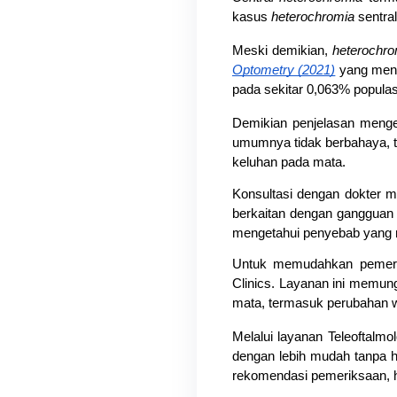
kasus 
heterochromia
 sentra
Meski demikian, 
heterochro
Optometry (2021)
 yang meng
pada sekitar 0,063% populas
Demikian penjelasan menge
umumnya tidak berbahaya, tet
keluhan pada mata.
Konsultasi dengan dokter 
berkaitan dengan gangguan k
mengetahui penyebab yang m
Untuk memudahkan pemeri
Clinics. Layanan ini memung
mata, termasuk perubahan wa
Melalui layanan Teleoftalmol
dengan lebih mudah tanpa h
rekomendasi pemeriksaan, h