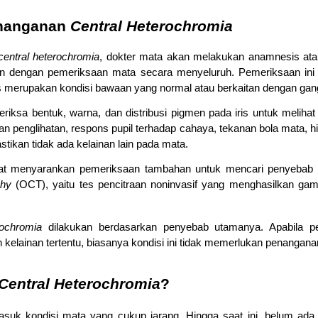
nanganan 
Central Heterochromia
central heterochromia
, dokter mata akan melakukan anamnesis atau
an dengan pemeriksaan mata secara menyeluruh. Pemeriksaan ini 
s merupakan kondisi bawaan yang normal atau berkaitan dengan gang
iksa bentuk, warna, dan distribusi pigmen pada iris untuk melihat
aan penglihatan, respons pupil terhadap cahaya, tekanan bola mata, hi
tikan tidak ada kelainan lain pada mata.
phy
 (OCT), yaitu tes pencitraan noninvasif yang menghasilkan ga
rochromia
 dilakukan berdasarkan penyebab utamanya. Apabila pe
kelainan tertentu, biasanya kondisi ini tidak memerlukan penangan
Central Heterochromia
?
asuk kondisi mata yang cukup jarang. Hingga saat ini, belum ada 