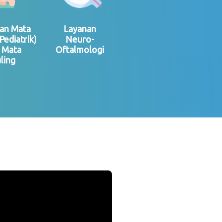
an Mata
Layanan
Pediatrik)
Neuro-
 Mata
Oftalmologi
ling