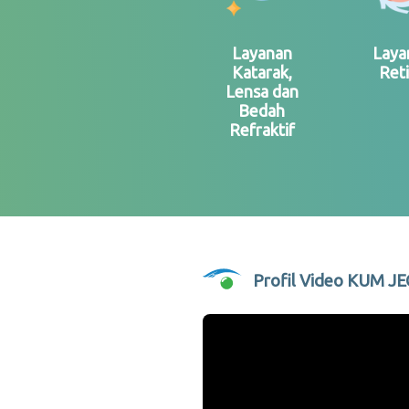
Layanan
Laya
Katarak,
Ret
Lensa dan
Bedah
Refraktif
Profil Video KUM JE