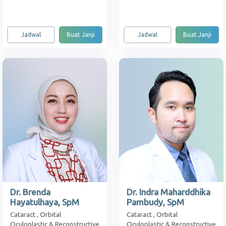
Jadwal
Buat Janji
Jadwal
Buat Janji
Dr. Brenda
Dr. Indra Maharddhika
Hayatulhaya, SpM
Pambudy, SpM
Cataract , Orbital
Cataract , Orbital
Oculoplastic & Reconstructive
Oculoplastic & Reconstructive