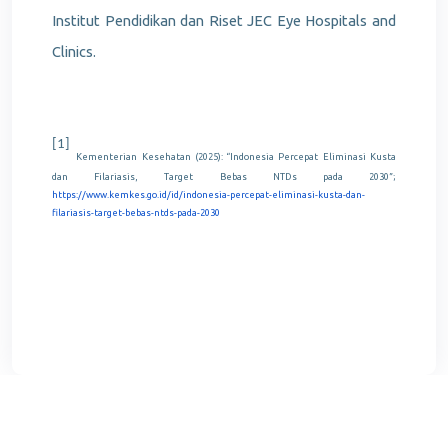
Institut Pendidikan dan Riset JEC Eye Hospitals and
Clinics.
[1]
Kementerian Kesehatan (2025): “Indonesia Percepat Eliminasi Kusta
dan Filariasis, Target Bebas NTDs pada 2030”;
https://www.kemkes.go.id/id/indonesia-percepat-eliminasi-kusta-dan-
filariasis-target-bebas-ntds-pada-2030