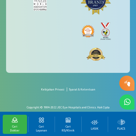
Kebijakan Privasi
Syarat & Ketentuan
Copyright © 1984-2022 JEC Eye Hospitals and Clinics. Hak Cipta
Cari
Cari
Cari
LASIK
FLACS
Dokter
Layanan
RS/Klinik