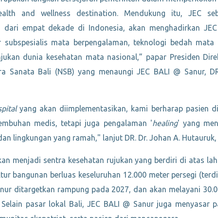
health and wellness destination. Mendukung itu, JEC s
ih dari empat dekade di Indonesia, akan menghadirkan JE
subspesialis mata berpengalaman, teknologi bedah mata te
jukan dunia kesehatan mata nasional,” papar Presiden Dire
tra Sanata Bali (NSB) yang menaungi JEC BALI @ Sanur, DR
pital
yang akan diimplementasikan, kami berharap pasien d
mbuhan medis, tetapi juga pengalaman '
healing
' yang men
an lingkungan yang ramah," lanjut DR. Dr. Johan A. Hutauruk,
an menjadi sentra kesehatan rujukan yang berdiri di atas la
tur bangunan berluas keseluruhan 12.000 meter persegi (terdi
anur ditargetkan rampung pada 2027, dan akan melayani 30.
 Selain pasar lokal Bali, JEC BALI @ Sanur juga menyasar p