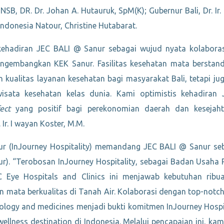
NSB, DR. Dr. Johan A. Hutauruk, SpM(K); Gubernur Bali, Dr. Ir.
Indonesia Natour, Christine Hutabarat.
ehadiran JEC BALI @ Sanur sebagai wujud nyata kolaboras
gembangkan KEK Sanur. Fasilitas kesehatan mata berstandar
kualitas layanan kesehatan bagi masyarakat Bali, tetapi j
 wisata kesehatan kelas dunia. Kami optimistis kehadira
ect
yang positif bagi perekonomian daerah dan kesejaht
 Ir. I wayan Koster, M.M.
ur (InJourney Hospitality) memandang JEC BALI @ Sanur se
ur). “Terobosan InJourney Hospitality, sebagai Badan Usaha
 Eye Hospitals and Clinics ini menjawab kebutuhan ribu
n mata berkualitas di Tanah Air. Kolaborasi dengan top-notch
ology and medicines menjadi bukti komitmen InJourney Hosp
 wellness destination di Indonesia. Melalui pencapaian ini, 