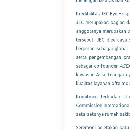
menengah ke atas dan kom
Kredibilitas JEC Eye Hosp
JEC merupakan bagian da
anggotanya merupakan
c
tersebut, JEC dipercaya
berperan sebagai global
serta pengembangan prak
sebagai co-founder
ASEA
kawasan Asia Tenggara ya
kualitas layanan oftalmol
Komitmen terhadap stan
Commission International
satu-satunya rumah sakit
Seremoni peletakan batu