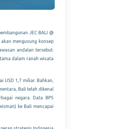
 pembangunan JEC BALI @
ni akan mengusung konsep
awasan andalan tersebut.
utama dalam ranah wisata
 USD 1,7 miliar. Bahkan,
ntara, Bali telah dikenal
erbagai negara. Data BPS
wisman) ke Bali mencapai
eran strategis Indonesia