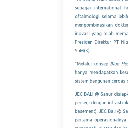
sebagai international 
oftalmologi selama leb
mengombinasikan dokter 
inovasi yang telah mema
Presiden Direktur PT Ni
SpM(K).
"Melalui konsep
Blue Hos
hanya mendapatkan kese
sistem bangunan cerdas d
JEC BALI @ Sanur disiapk
persegi dengan infrastruk
basement). JEC Bali @ S
pertama operasionalnya.