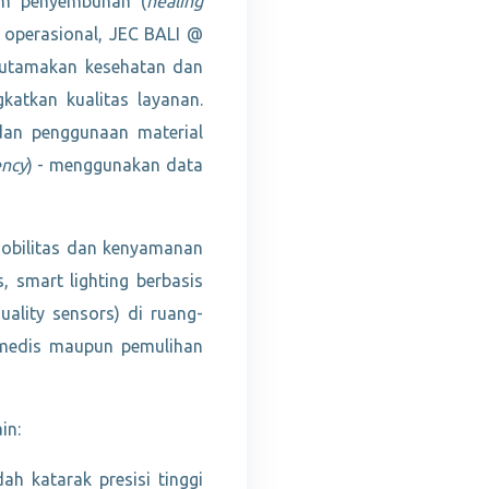
em penyembuhan (
healing
a operasional, JEC BALI @
gutamakan kesehatan dan
katkan kualitas layanan.
dan penggunaan material
ency
) - menggunakan data
mobilitas dan kenyamanan
 smart lighting berbasis
uality sensors) di ruang-
 medis maupun pemulihan
in:
ah katarak presisi tinggi