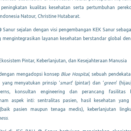
 peningkatan kualitas kesehatan serta pertumbuhan perek
ndonesia Natour, Christine Hutabarat.
Sanur sejalan dengan visi pengembangan KEK Sanur sebagai 
g mengintegrasikan layanan kesehatan berstandar global de
Ekosistem Pintar, Keberlanjutan, dan Kesejahteraan Manusia
 dengan mengadopsi konsep
Blue Hospital
, sebuah pendekata
 yang menyatukan prinsip ‘
smart
’ (pintar) dan ‘
green
’ (hija
rns, konsultan engineering dan perancang fasilitas 
am aspek inti: sentralitas pasien, hasil kesehatan yang o
(baik pasien maupun tenaga medis), keberlanjutan lingk
ness
.