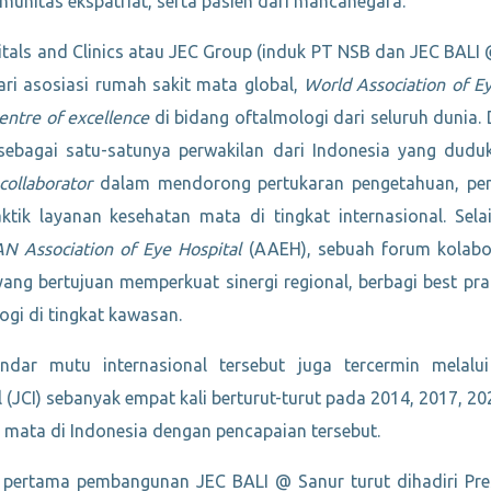
unitas ekspatriat, serta pasien dari mancanegara.
itals and Clinics atau JEC Group (induk PT NSB dan JEC BALI @
ri asosiasi rumah sakit mata global,
World Association of Ey
entre of excellence
di bidang oftalmologi dari seluruh dunia.
 sebagai satu-satunya perwakilan dari Indonesia yang dud
collaborator
dalam mendorong pertukaran pengetahuan, pen
tik layanan kesehatan mata di tingkat internasional. Selai
N Association of Eye Hospital
(AAEH), sebuah forum kolabor
ng bertujuan memperkuat sinergi regional, berbagi best pra
ogi di tingkat kawasan.
dar mutu internasional tersebut juga tercermin melalui 
 (JCI) sebanyak empat kali berturut-turut pada 2014, 2017, 20
 mata di Indonesia dengan pencapaian tersebut.
 pertama pembangunan JEC BALI @ Sanur turut dihadiri Pre