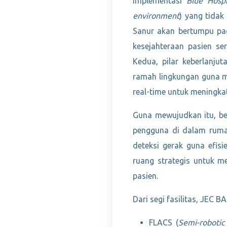
Implementasi
Blue Hospi
environment
) yang tidak
Sanur akan bertumpu pad
kesejahteraan pasien se
Kedua, pilar keberlanjut
ramah lingkungan guna men
real-time untuk meningkat
Guna mewujudkan itu, be
pengguna di dalam rumah
deteksi gerak guna efisi
ruang strategis untuk 
pasien.
Dari segi fasilitas, JEC 
FLACS (
Semi-robotic