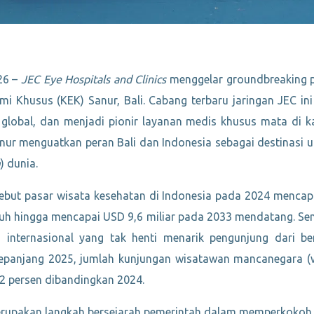
26 –
JEC Eye Hospitals and Clinics
menggelar groundbreaking
i Khusus (KEK) Sanur, Bali. Cabang terbaru jaringan JEC i
global, dan menjadi pionir layanan medis khusus mata di k
nur menguatkan peran Bali dan Indonesia sebagai destinasi 
m
) dunia.
but pasar wisata kesehatan di Indonesia pada 2024 mencapai
uh hingga mencapai USD 9,6 miliar pada 2033 mendatang. Seme
a internasional yang tak henti menarik pengunjung dari b
 sepanjang 2025, jumlah kunjungan wisatawan mancanegara (
72 persen dibandingkan 2024.
rupakan langkah bersejarah pemerintah dalam memperkokoh p