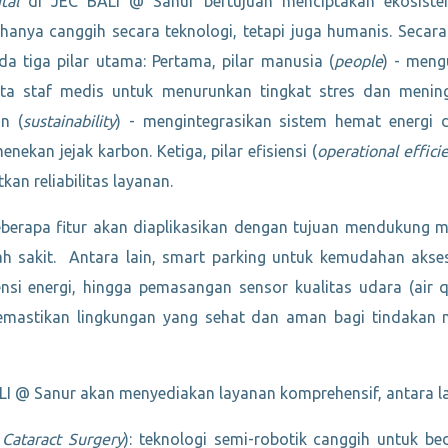
tal
di JEC BALI @ Sanur bertujuan menciptakan ekosist
 hanya canggih secara teknologi, tetapi juga humanis. Secar
a tiga pilar utama: Pertama, pilar manusia (
people
) - men
rta staf medis untuk menurunkan tingkat stres dan mening
an (
sustainability
) - mengintegrasikan sistem hemat energi 
ekan jejak karbon. Ketiga, pilar efisiensi (
operational effici
kan reliabilitas layanan.
berapa fitur akan diaplikasikan dengan tujuan mendukung 
 sakit. Antara lain, smart parking untuk kemudahan akses,
ensi energi, hingga pemasangan sensor kualitas udara (air q
memastikan lingkungan yang sehat dan aman bagi tindakan
BALI @ Sanur akan menyediakan layanan komprehensif, antara la
 Cataract Surgery
): teknologi semi-robotik canggih untuk bed