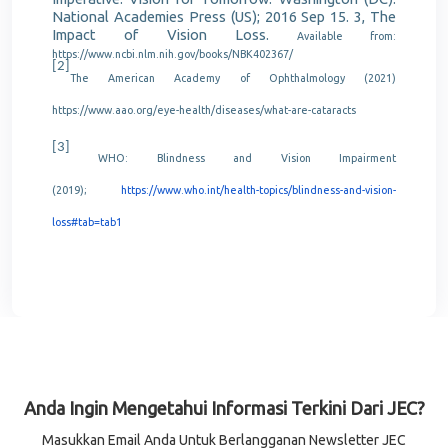
National Academies Press (US); 2016 Sep 15. 3, The
Impact of Vision Loss.
Available from:
https://www.ncbi.nlm.nih.gov/books/NBK402367/
[2]
The American Academy of Ophthalmology (2021)
https://www.aao.org/eye-health/diseases/what-are-cataracts
[3]
WHO: Blindness and Vision Impairment
(2019);
https://www.who.int/health-topics/blindness-and-vision-
loss#tab=tab1
Anda Ingin Mengetahui Informasi Terkini Dari JEC?
Masukkan Email Anda Untuk Berlangganan Newsletter JEC